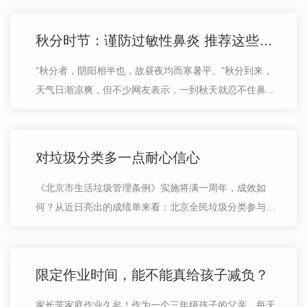
10日凌晨，河北省唐山市路北区某烧烤店…
秋分时节：谨防过敏性鼻炎 推荐这些预防小妙招
“秋分者，阴阳相半也，故昼夜均而寒暑平。”秋分到来，
天气日渐凉爽，但不少网友表示，一到秋天就忍不住鼻子
痒、打喷嚏，实在招架不住。在本期《1分钟养生课》，
重庆市人民医院副院长、过敏反应…
对垃圾分类多一点耐心信心
《北京市生活垃圾管理条例》实施将满一周年，成效如
何？从近日亮出的成绩单来看：北京全民垃圾分类参与率
达90%，家庭厨余垃圾日均分出量增长了11.4倍，生活垃
圾回收利用率达到35%以上。相关部门坦…
限定作业时间，能不能真给孩子减负？
家长苦家庭作业久矣！作为一个三年级孩子的父亲，每天